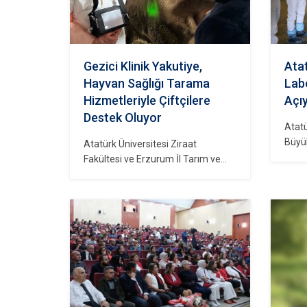
Gezici Klinik Yakutiye,
Atat
Hayvan Sağlığı Tarama
Labo
Hizmetleriyle Çiftçilere
Açı
Destek Oluyor
Atatü
Büyük
Atatürk Üniversitesi Ziraat
Erzu
Fakültesi ve Erzurum İl Tarım ve
hayva
Orman Müdürlüğü iş birliğiyle
sağl
başlatılan Gezici Klinik Yakutiye
“Doğ
projesi, hayvan sağlığı tarama
Trans
hizmetleriyle çiftçilere önemli
Üret
destek sağlamaktadır. Bu
Proje
kapsamda, 29 Aralık 2023 tarihinde
görü
Güzelova Mahallesi’nde
Ünive
gerçekleştirilen tarama etkinliği,
Çomak
bölgedeki çiftçilerin hayvan sağlık