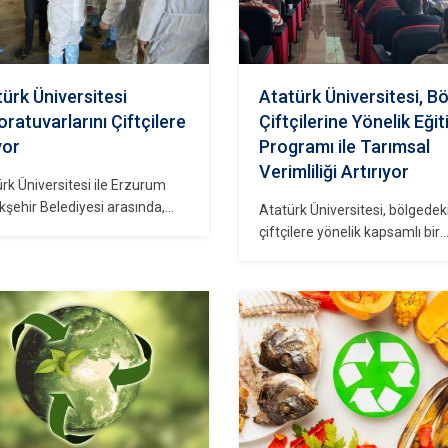
ürk Üniversitesi
Atatürk Üniversitesi, B
ratuvarlarını Çiftçilere
Çiftçilerine Yönelik Eği
yor
Programı ile Tarımsal
Verimliliği Artırıyor
rk Üniversitesi ile Erzurum
şehir Belediyesi arasında,
Atatürk Üniversitesi, bölgedek
rum ve bölgesinde
çiftçilere yönelik kapsamlı bir
ncılığın gelişimine katkı
eğitim programı başlatarak
amak amacıyla imzalanan
tarımsal verimliliği artırmayı
u Anadolu Bölgesinde Embriyo
hedefliyor. Bu program, çiftçil
feriyle Elit Damızlık Sürü
modern tarım teknikleri,
im Merkezi Kurulum
sürdürülebilir tarım uygulamal
si”nin detayları 2023 yılında
verimliliği artıracak stratejiler
şüldü. Bu kapsamda, Atatürk
hakkında bilgi vermeyi amaçlıy
rsitesi Rektörü Prof. Dr. Ömer
Eğitimler, üniversitenin tarım
lı, konu ile ilgili görüşmeler
fakültesi tarafından düzenlen