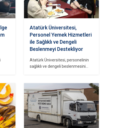
ölge
Atatürk Üniversitesi,
tim
Personel Yemek Hizmetleri
ile Sağlıklı ve Dengeli
Beslenmeyi Destekliyor
i
Atatürk Üniversitesi, personelinin
sağlıklı ve dengeli beslenmesini
teşvik etmek amacıyla kapsamlı bir
yemek hizmeti sunuyor.
ere
Üniversitenin yemek hizmetleri,
günlük olarak taze ve besleyici
arı ve
yemeklerin hazırlanmasını
sağlayarak, çalışanların beslenme
or.
ihtiyaçlarını karşılamayı hedefliyor.
Bu hizmet sayesinde, akademik ve
iyor
idari personel, iş yerinde sağlıklı